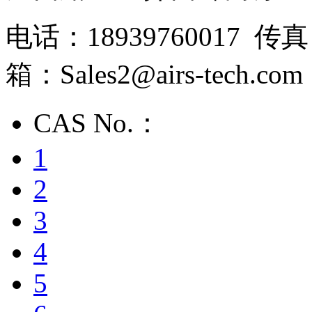
电话：18939760017 传
箱：Sales2@airs-tech.com
CAS No.：
1
2
3
4
5