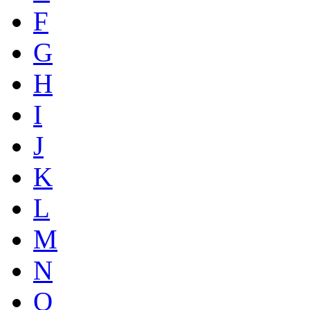
F
G
H
I
J
K
L
M
N
O