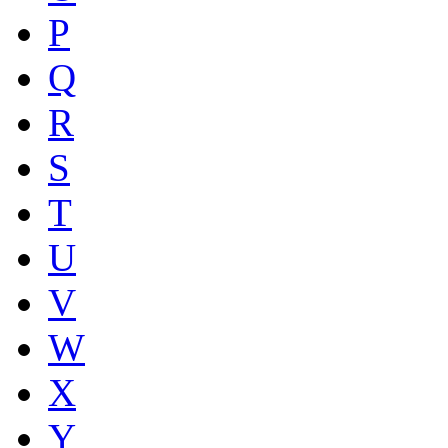
P
Q
R
S
T
U
V
W
X
Y