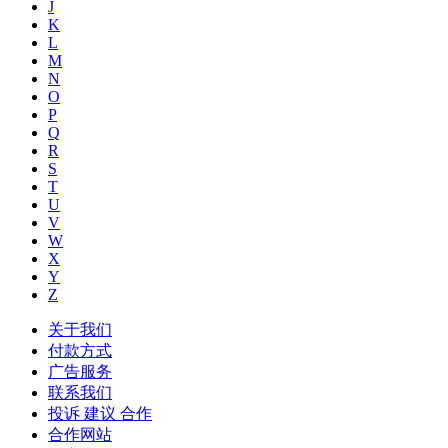
J
K
L
M
N
O
P
Q
R
S
T
U
V
W
X
Y
Z
关于我们
付款方式
广告服务
联系我们
投诉 建议 合作
合作网站