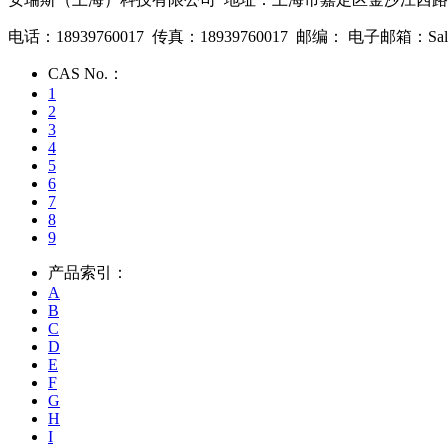
电话：18939760017 传真：18939760017 邮编： 电子邮箱：Sales2@
CAS No.：
1
2
3
4
5
6
7
8
9
产品索引：
A
B
C
D
E
F
G
H
I