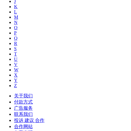
J
K
L
M
N
O
P
Q
R
S
T
U
V
W
X
Y
Z
关于我们
付款方式
广告服务
联系我们
投诉 建议 合作
合作网站