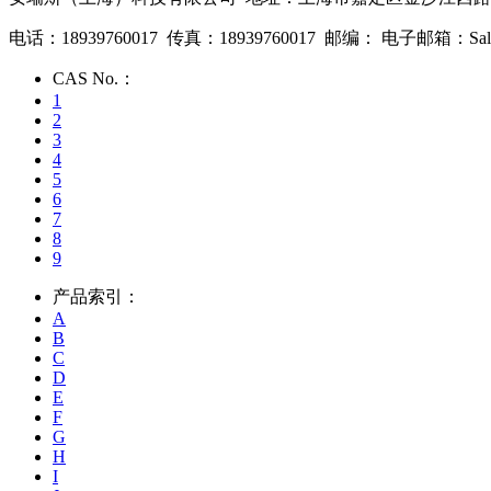
电话：18939760017 传真：18939760017 邮编： 电子邮箱：Sales2@
CAS No.：
1
2
3
4
5
6
7
8
9
产品索引：
A
B
C
D
E
F
G
H
I