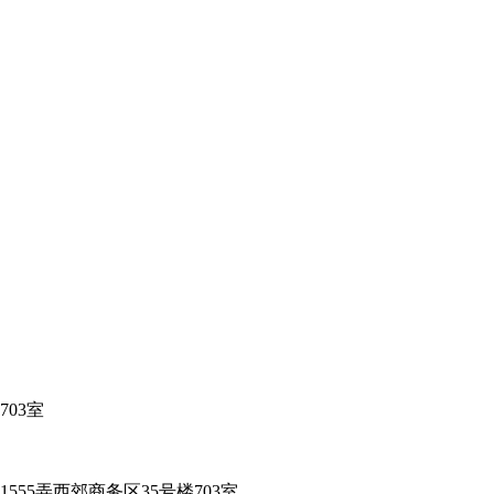
03室
55弄西郊商务区35号楼703室